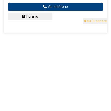
Ver teléfono
Horario
4.3
(16 opiniones)