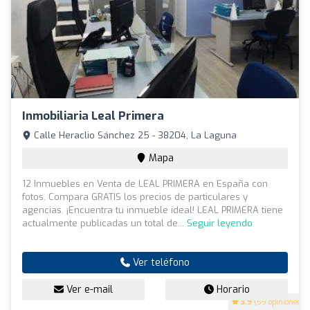
Inmobiliaria Leal Primera
Calle Heraclio Sánchez 25 - 38204, La Laguna
Mapa
12 Inmuebles en Venta de LEAL PRIMERA en España con
fotos. Compara GRATIS los precios de particulares y
agencias. ¡Encuentra tu inmueble ideal! LEAL PRIMERA tiene
actualmente publicadas un total de...
Seguir leyendo
Ver teléfono
Ver e-mail
Horario
3.9
(59 opiniones)