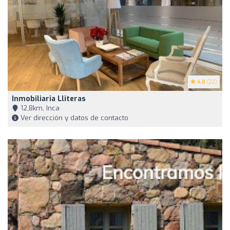
4.8
(22)
Inmobiliaria Lliteras
12,8km, Inca
Ver dirección y datos de contacto