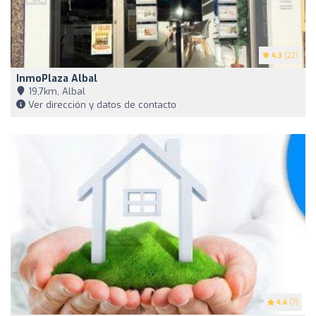
4.3
(22)
InmoPlaza Albal
19,7km, Albal
Ver dirección y datos de contacto
4.4
(7)