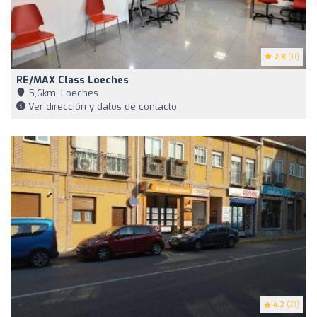
2.8
(11)
RE/MAX Class Loeches
5,6km, Loeches
Ver dirección y datos de contacto
4.2
(21)