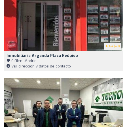
4.4
(48)
Inmobiliaria Arganda Plaza Redpiso
6,0km, Madrid
Ver dirección y datos de contacto