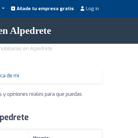
s
Añade tu empresa gratis
Log in
en Alpedrete
mobiliarias en Alpedrete
rca de mí
s y opiniones reales para que puedas
lpedrete
Horario: