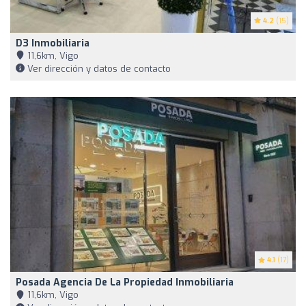
4.2
(15)
D3 Inmobiliaria
11,6km, Vigo
Ver dirección y datos de contacto
4.1
(17)
Posada Agencia De La Propiedad Inmobiliaria
11,6km, Vigo