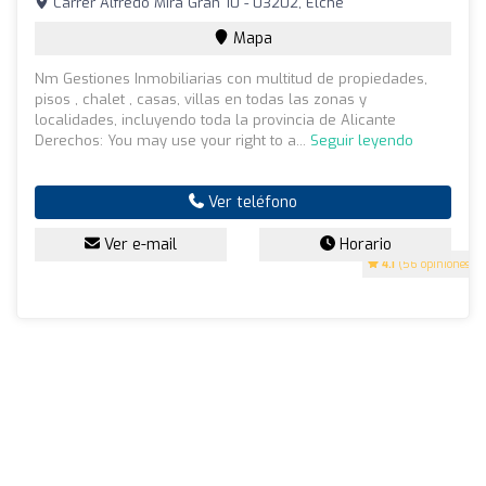
Carrer Alfredo Mira Gran 10 - 03202, Elche
Mapa
Nm Gestiones Inmobiliarias con multitud de propiedades,
pisos , chalet , casas, villas en todas las zonas y
localidades, incluyendo toda la provincia de Alicante
Derechos: You may use your right to a...
Seguir leyendo
Ver teléfono
Ver e-mail
Horario
4.1
(56 opiniones)