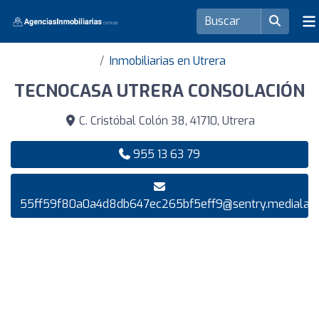
Inmobiliarias en Utrera
TECNOCASA UTRERA CONSOLACIÓN
C. Cristóbal Colón 38, 41710, Utrera
955 13 63 79
55ff59f80a0a4d8db647ec265bf5eff9@sentry.medialabtc