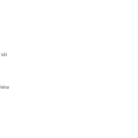
 sin
feina