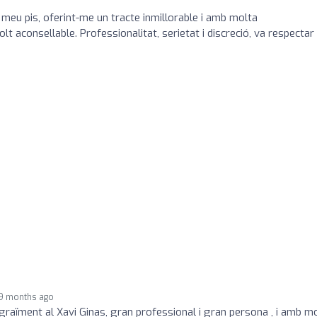
 meu pis, oferint-me un tracte inmillorable i amb molta
t aconsellable. Professionalitat, serietat i discreció, va respectar
9 months ago
graïment al Xavi Ginas, gran professional i gran persona , i amb m