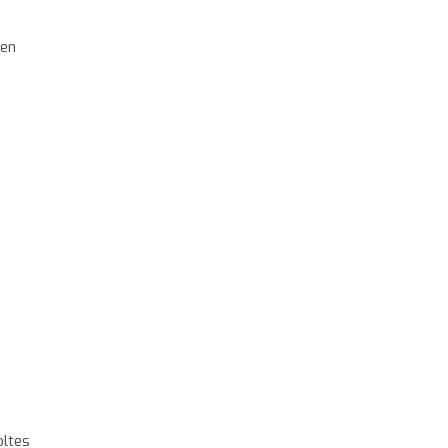
 en
oltes