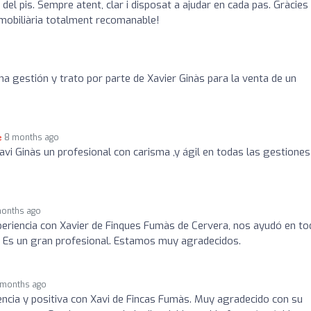
del pis. Sempre atent, clar i disposat a ajudar en cada pas. Gràcies 
 Immobiliària totalment recomanable!
gestión y trato por parte de Xavier Ginàs para la venta de un
8 months ago
vi Ginàs un profesional con carisma ,y ágil en todas las gestiones
months ago
riencia con Xavier de Finques Fumàs de Cervera, nos ayudó en to
Es un gran profesional. Estamos muy agradecidos.
 months ago
ncia y positiva con Xavi de Fincas Fumàs. Muy agradecido con su