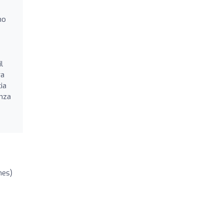
no
l
ra
ia
anza
nes)