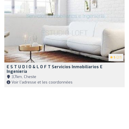
5
(27)
E S T U D I O & L O F T Servicios Inmobiliarios E
Ingeniería
3,7km, Cheste
Voir l'adresse et les coordonnées