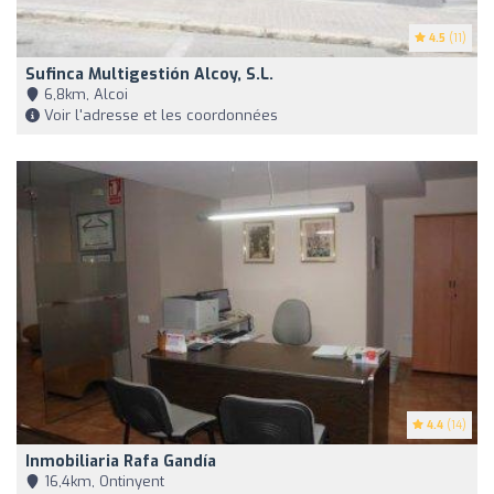
4.5
(11)
Sufinca Multigestión Alcoy, S.L.
6,8km, Alcoi
Voir l'adresse et les coordonnées
4.4
(14)
Inmobiliaria Rafa Gandía
16,4km, Ontinyent