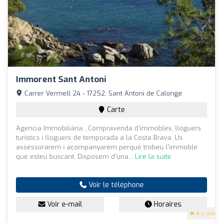
Immorent Sant Antoni
Carrer Vermell 24 - 17252, Sant Antoni de Calonge
Carte
Agencia Immobiliària , Compravenda d'immobles, lloguers
turístics i lloguers de temporada a la Costa Brava. Us
assessorarem i acompanyarem perquè trobeu l'immoble
que esteu buscant. Disposem d'una...
Lire la suite
Voir le téléphone
Voir e-mail
Horaires
4
(2 avis)