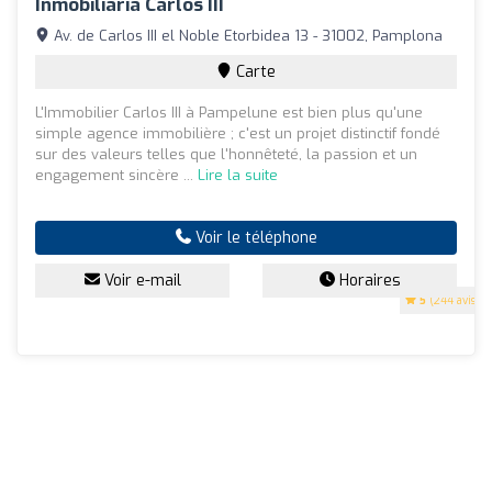
Inmobiliaria Carlos III
Av. de Carlos III el Noble Etorbidea 13 - 31002, Pamplona
Carte
L'Immobilier Carlos III à Pampelune est bien plus qu'une
simple agence immobilière ; c'est un projet distinctif fondé
sur des valeurs telles que l'honnêteté, la passion et un
engagement sincère ...
Lire la suite
Voir le téléphone
Voir e-mail
Horaires
5
(244 avis)