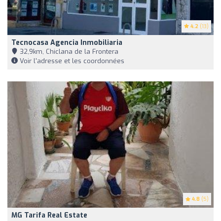
4.2
(13)
Tecnocasa Agencia Inmobiliaria
32,9km, Chiclana de la Frontera
Voir l'adresse et les coordonnées
4.8
(5)
MG Tarifa Real Estate